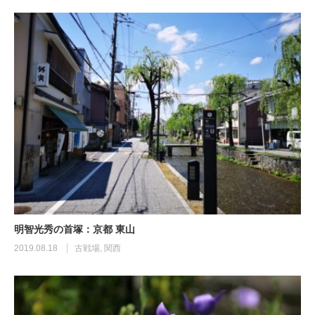
明智光秀の首塚：京都 東山
2019.08.18
古戦場
,
関西