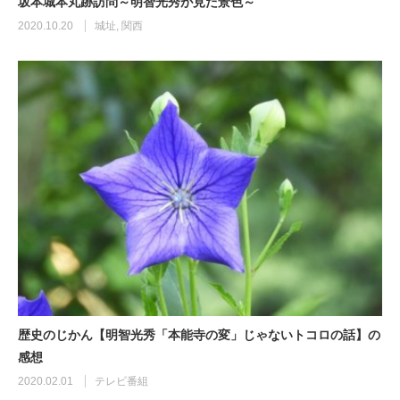
坂本城本丸跡訪問～明智光秀が見た景色～
2020.10.20
城址
,
関西
歴史のじかん【明智光秀「本能寺の変」じゃないトコロの話】の
感想
2020.02.01
テレビ番組