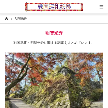
Home
明智光秀
ホーム
明智光秀
都道府県
戦国武将・明智光秀に関する記事をまとめています。
大名家
訪城記（ブログ）
プロフィール
問い合わせ