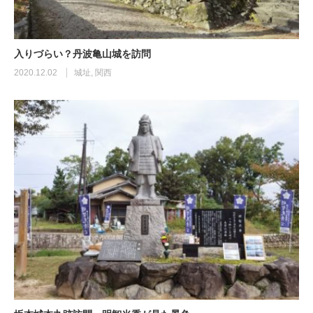
入りづらい？丹波亀山城を訪問
2020.12.02
城址
,
関西