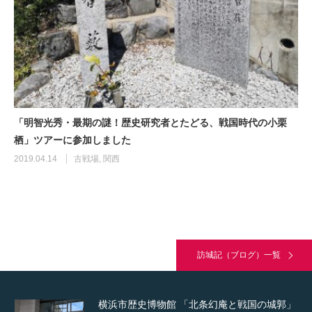
「明智光秀・最期の謎！歴史研究者とたどる、戦国時代の小栗
栖」ツアーに参加しました
2019.04.14
古戦場
,
関西
訪城記（ブログ）一覧
横浜市歴史博物館 「北条幻庵と戦国の城郭」